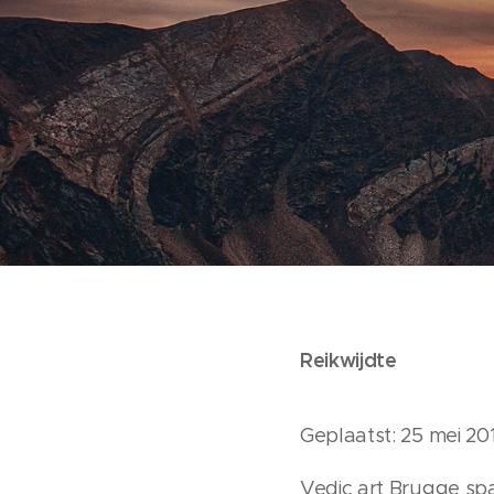
Reikwijdte
Geplaatst: 25 mei 201
Vedic art Brugge spa