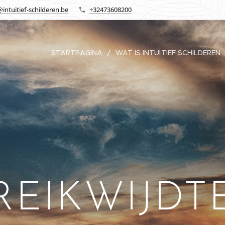
intuitief-schilderen.be
+32473608200
STARTPAGINA
WAT IS INTUÏTIEF SCHILDEREN
REIKWIJDT