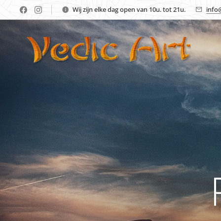
Wij zijn elke dag open van 10u. tot 21u.
info@